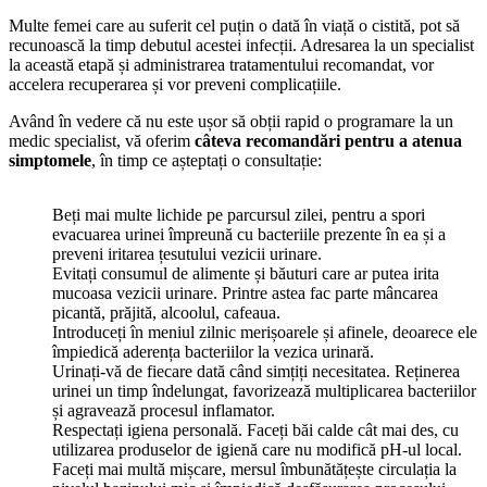
Multe femei care au suferit cel puțin o dată în viață o cistită, pot să
recunoască la timp debutul acestei infecții. Adresarea la un specialist
la această etapă și administrarea tratamentului recomandat, vor
accelera recuperarea și vor preveni complicațiile.
Având în vedere că nu este ușor să obții rapid o programare la un
medic specialist, vă oferim
câteva recomandări pentru a atenua
simptomele
, în timp ce așteptați o consultație:
Beți mai multe lichide pe parcursul zilei, pentru a spori
evacuarea urinei împreună cu bacteriile prezente în ea și a
preveni iritarea țesutului vezicii urinare.
Evitați consumul de alimente și băuturi care ar putea irita
mucoasa vezicii urinare. Printre astea fac parte mâncarea
picantă, prăjită, alcoolul, cafeaua.
Introduceți în meniul zilnic merișoarele și afinele, deoarece ele
împiedică aderența bacteriilor la vezica urinară.
Urinați-vă de fiecare dată când simțiți necesitatea. Reținerea
urinei un timp îndelungat, favorizează multiplicarea bacteriilor
și agravează procesul inflamator.
Respectați igiena personală. Faceți băi calde cât mai des, cu
utilizarea produselor de igienă care nu modifică pH-ul local.
Faceți mai multă mișcare, mersul îmbunătățește circulația la