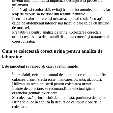
nivelul bazinului mic și împiedică desfășurarea procesului
inflamator.
Îmbrăcați-vă confortabil, evitați hainele incomode, strâmte, iar
lenjeria trebuie să fie doar din țesături naturale.
Pentru a calma durerea și urinarea, aplicați o sticlă cu apă
caldă pe abdomenul inferior sau faceți o baie caldă cu infuzie
de mușețel.
Pregătiți-vă pentru analiza de urină. Colectarea corectă a
urinei crește șansa de a stabili diagnoza corectă și tratamentul
corespunzător.
Cum se colectează corect urina pentru analiza de
laborator
Este important să respectați câteva reguli simple:
În prealabil, evitați consumul de alimente ce vă pot modifica
culoarea urinei (sfecla roșie, mâncarea picantă, alcoolul).
Utilizați un recipient steril pentru colectarea urinei.
Înainte de colectare, se recomandă de efectuat igiena
organelor genitale exterioare.
Se colectează prima urină de dimineață, porțiunea de mijloc.
Urina se duce la analiză în decurs de cel mult 2 ore de la
colectare.