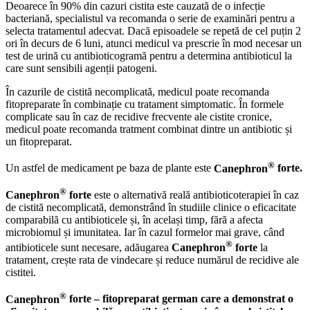
Deoarece în 90% din cazuri cistita este cauzată de o infecție
bacteriană, specialistul va recomanda o serie de examinări pentru a
selecta tratamentul adecvat. Dacă episoadele se repetă de cel puțin 2
ori în decurs de 6 luni, atunci medicul va prescrie în mod necesar un
test de urină cu antibioticogramă pentru a determina antibioticul la
care sunt sensibili agenții patogeni.
În cazurile de cistită necomplicată, medicul poate recomanda
fitopreparate în combinație cu tratament simptomatic. În formele
complicate sau în caz de recidive frecvente ale cistite cronice,
medicul poate recomanda tratment combinat dintre un antibiotic și
un fitopreparat.
®
Un astfel de medicament pe baza de plante este
Canephron
forte.
®
Canephron
forte
este o alternativă reală antibioticoterapiei în caz
de cistită necomplicată, demonstrând în studiile clinice o eficacitate
comparabilă cu antibioticele și, în același timp, fără a afecta
microbiomul și imunitatea. Iar în cazul formelor mai grave, când
®
antibioticele sunt necesare, adăugarea
Canephron
forte
la
tratament, crește rata de vindecare și reduce numărul de recidive ale
cistitei.
®
Canephron
forte – fitopreparat german care a demonstrat o